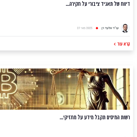
צווארון לבן - עבירות שוחד, מרמה והפרת אמונים וכו׳, וכן בעבירות
דיווח של תאגיד ציבורי על חקירה...
הלבנת הון, עבירות ניירות ערך, הגבלים עסקיים ותחרות, עבירות מס
ועבירות פליליות נוספות. דיני מיסים – מיסוי אזרחי ומיסוי פלילי :
המשרד מדורג כמשרד בוטיק מוביל בתחום דיני המס, מיסוי פלילי
עו"ד אלעד רן
2025 מאי 27
ומיסוי אזרחי כאחד. מחלקת המיסים במשרד רן-תירוש ושות' כוללת
צוות עורכי דין בכירים ויועצים, יוצאי רשות המיסים, בעלי ותק מקצועי
קרא עוד
ומוניטין רב שנים של כ- 25 שנה, המתמחים באופן מובהק בדיני מיסים
- מיסוי אזרחי ומיסוי פלילי. המשרד מספק מעטפת משפטית מלאה
ללקוח בסוגיות המיסוי השונות, מנתח כל תיק תוך שימת לב מלאה
להיבטים ולהשלכות האזרחיות והפליליות כאחד – ומספק פתרונות
משפטיים מקיפים בתיקי מס אזרחיים ופליליים. מיסוי אזרחי –
המשרד צבר ניסיון רב ומוניטין מעולה בכל תחומי המיסוי האזרחי –
מס הכנסה, מע"מ, מכס ומיסוי מקרקעין; מעניק ייעוץ וליווי משפטי
ללקוחות פרטיים וחברות בתחומי המס השונים; ליטיגציה משפטית,
הליכי גילוי מרצון, שומות מס וערעורי מס, מתן חוות דעת בענייני מיסוי
רשות המיסים תקבל מידע על מחזיקי...
ישראלי ובינלאומי. המשרד מטפל בשלל היבטי המס של תושבי ישראל
ותושבי חוץ. מיסוי פלילי – המשרד מתמחה בייצוג חשודים ונאשמים