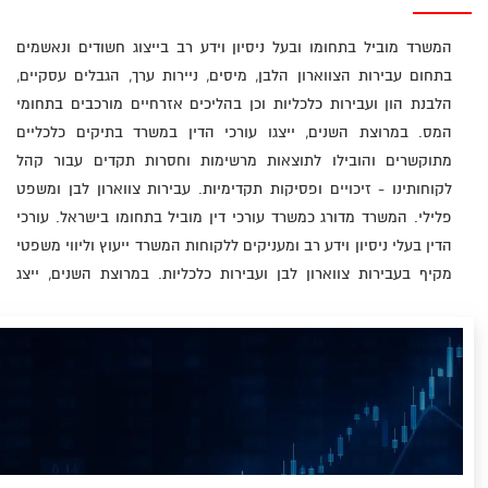
המשרד מוביל בתחומו ובעל ניסיון וידע רב בייצוג חשודים ונאשמים
בתחום עבירות הצווארון הלבן, מיסים, ניירות ערך, הגבלים עסקיים,
הלבנת הון ועבירות כלכליות וכן בהליכים אזרחיים מורכבים בתחומי
המס. במרוצת השנים, ייצגו עורכי הדין במשרד בתיקים כלכליים
מתוקשרים והובילו לתוצאות מרשימות וחסרות תקדים עבור קהל
לקוחותינו - זיכויים ופסיקות תקדימיות. עבירות צווארון לבן ומשפט
פלילי. המשרד מדורג כמשרד עורכי דין מוביל בתחומו בישראל. עורכי
הדין בעלי ניסיון וידע רב ומעניקים ללקוחות המשרד ייעוץ וליווי משפטי
מקיף בעבירות צווארון לבן ועבירות כלכליות. במרוצת השנים, ייצג
משרד רן-תירוש ושות׳ בתיקים שזכו לתהודה תקשורתית והוביל
לתוצאות חסרות תקדים. המשרד מלווה את הלקוח בכל שלבי ההליך,
החל משלב הייעוץ לפני חקירה, ייצוג בהליכי שחרור ממעצר, שימוע
בטרם הוגש כתב אישום וכן ליטיגציה בבתי המשפט השונים והגנה
משפטית מקיפה, עת הוגש כתב אישום. המשרד מייצג לקוחות
נורמטיבים - אנשי עסקים, בכירים במשק הישראלי, עובדי ציבור, עורכי
דין, רואי חשבון, בעלי מקצועות חופשיים ואנשים פרטיים - בעבירות