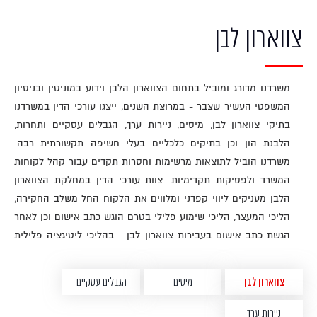
נורמטיביים. משרדנו מקפיד על מצוינות משפטית ובוחר להעסיק עורכי
צווארון לבן
הדין יוצאי הפרקליטות, רשות המיסים, התביעה המשטרתית ורשויות
המדינה השונות, להם ידע ונסיון משפטי רב הן בבתי המשפט והן
בניהול הליכים משפטיים מחוץ לכותלי בית המשפט. למשרד מערכת
משרדנו מדורג ומוביל בתחום הצווארון הלבן וידוע במוניטין ובניסיון
בקרה פנימית גבוהה, עורכי הדין במשרד מנתחים, ניתוח מעמיק, של
המשפטי העשיר שצבר - במרוצת השנים, ייצגו עורכי הדין במשרדנו
הנסיבות והסוגיות המשפטיות בכל תיק ובונים אסטרטגיה נכונה לטווח
בתיקי צווארון לבן, מיסים, ניירות ערך, הגבלים עסקיים ותחרות,
קצר וארוך, הכל על מנת להתאים מענה משפטי אישי ומדויק עבור
הלבנת הון וכן בתיקים כלכליים בעלי חשיפה תקשורתית רבה.
הלקוח. השותפים הבכירים במשרד מפקחים ומעורבים אישית בכל תיק
משרדנו הוביל לתוצאות מרשימות וחסרות תקדים עבור קהל לקוחות
ומקפידים הקפדה יתרה על יצירתיות משפטית, אסטרטגיה פורצת דרך
המשרד ולפסיקות תקדימיות. צוות עורכי הדין במחלקת הצווארון
וירידה לפרטים הקטנים ביותר.
הלבן מעניקים ליווי קפדני ומלווים את הלקוח החל משלב החקירה,
הליכי המעצר, הליכי שימוע פלילי בטרם הוגש כתב אישום וכן לאחר
הגשת כתב אישום בעבירות צווארון לבן - בהליכי ליטיגציה פלילית
בבתי המשפט השונים, בערכאות משפטיות שונות - בית משפט שלום,
מחוזי ועליון. עורכי הדין במחלקת הצווארון הלבן יוצאי הפרקליטות -
צווארון לבן
מיסים
הגבלים עסקיים
משרד המשפטים, רשויות התביעה של מדינת ישראל, יוצאי רשות
המסים ופירמות עורכי דין ורואי חשבון בינלאומיים, עורכי דין צווארון
ניירות ערך