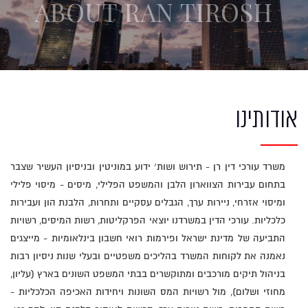
ABOUT RAN TIROSH
אודותינו
משרד עורכי דין רן - תירוש ושות׳ ידוע במוניטין ובניסיון העשיר שצבר
בתחום עבירות הצווארון הלבן והמשפט הפלילי, מיסים - מיסוי פלילי
ומיסוי אזרחי, ניירות ערך, הגבלים עסקיים ותחרות, הלבנת הון ועבירות
כלכליות. עורכי הדין במשרדנו יוצאי הפרקליטות, רשות המיסים, רשויות
התביעה של מדינת ישראל ופירמות רואי חשבון בינלאומיות - מייצגים
נאמנה את לקוחות המשרד בהליכים משפטיים ובעלי שנות ניסיון רבות
בניהול תיקים מורכבים ומתוקשרים בבתי המשפט השונים בארץ (עליון,
מחוזי ושלום), מול רשויות המס השונות ויחידות האכיפה הכלכליות -