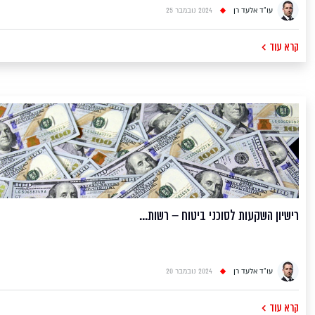
בעבירות מס שונות, ומלווה את לקוחותיו משלב הייעוץ לפני חקירה
עו"ד אלעד רן
2024 נובמבר 25
ברשויות המס השונות, בניית אסטרטגיה וקו הגנה הצופה פני עתיד,
ייצוג בשלב השימוע טרם הגשת כתב אישום וליטיגציה בבתי המשפט
קרא עוד
בתיקי מס פליליים לאחר הגשת כתב אישום; עבירות לפי פקודת מס
הכנסה, עבירות לפי חוק מע"מ, עבירות מכס וכיוצ"ב. ליטיגציה
משפטית : עורכי הדין במשרד רן-תירוש ושות' מנוסים בהופעות בפני
כלל הערכאות המשפטיות - בתי משפט השלום, המחוזי והעליון וכן בתי
דין משמעתיים וטריבונולים שונים. צוות הליטיגציה, בפיקוחם של
השותפים הבכירים, מקפיד על הופעה מרשימה בפני הערכאות
המשפטיות, פועל בנחישות וללא לאות להשגת מטרות הלקוח, תוך ישום
האסטרטגיה הייחודית שנתפרה למידות הלקוח ובהקפדה יתרה על כל
פרט ופרט, דבר שהוביל במרוצת השנים להשגת תוצאות משפטיות
רישיון השקעות לסוכני ביטוח – רשות...
׳פורצות דרך׳ ולתקדימים משפטיים. צוות עורכי הדין במשרד רן-תירוש
ושות' נבחר בקפידה מבין יוצאי הפרקליטות ורשויות המדינה, תוך
עמידה על ניסיון מהותי בליטיגציה משפטית ומצוינות מקצועית.
עו"ד אלעד רן
2024 נובמבר 20
קרא עוד