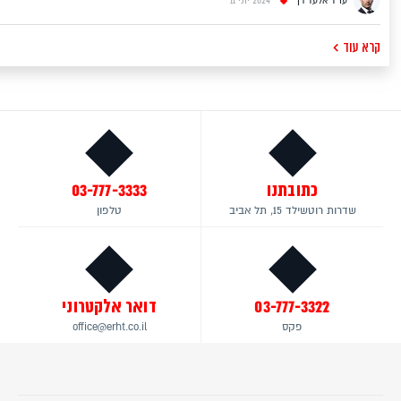
עו"ד אלעד רן
2024 יוני 11
קרא עוד
כתובתנו
03-777-3333
שדרות רוטשילד 15, תל אביב
טלפון
03-777-3322
דואר אלקטרוני
פקס
office@erht.co.il