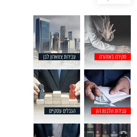
לבן בעלי שנות ניסיון רבות בניהול תיקי צווארון לבן מורכבים
ומתוקשרים. בין היתר ייצג משרדנו, בעבירות שוחד, הפרת אמונים,
עבירות ניירות ערך, עבירות הגבלים עסקיים ותחרות, עבירות הלבנת
הון, עבירות מס מורכבות - מע״מ, מס הכנסה, מיסוי בינלאומי ועוד,
תיקים שזכו לתהודה תקשורתית והצלחה משפטית. ההקפדה
והמאמץ המתמיד להעניק ללקוחות משרדנו את השירות המקצועי
האיכותי והדיסקרטי ביותר, מציבים את משרד רן - תירוש ושות׳
חקירה באזהרה
עבירות צווארון לבן
כמשרד עורכי דין צווארון לבן, מהמובילים בתחומו בישראל. משרדנו
מדורג בקביעות בשנים האחרונות כמשרד עורכי דין מוביל בתחום
הצווארון הלבן ובתחום המסים על ידי מדריכי דירוג בינלאומיים -
B.D.I ודן אנד ברדסטריט וזוכה להצלחה והכרה משפטית. עורכי הדין
במחלקת הצווארון הלבן מרצים באופן שוטף בכנסים ובימי עיון, עורכי
הדין במחלקת הצווארון הלבן משתתפים כחברי ועדות בתחום
הצווארון הלבן בלשכת עורכי הדין.
עבירות הלבנת הון
הגבלים עסקיים