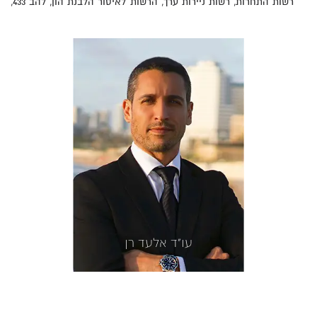
רשות התחרות, רשות ניירות ערך, הרשות לאיסור הלבנת הון, להב 433,
יאל״כ, יחא״ה ועוד. משרדנו שם לו למטרה לפעול ללא לאות,
במקצועיות ובמסירות תוך לחימה עיקשת על זכויות לקוחותינו, לעשות
שימוש בניסיון ובידע המקצועי הרב שנצבר ולגבש אסטרטגיה משפטית
מיטבית הנתפרת למידותיו של כל תיק, והכל להשגת המטרה המיטבית
ללקוח. תיקים שניהל משרדנו זכו להכרה משפטית ולתהודה
תקשורתית. משרדנו פועל ללא לאות להעניק ללקוחותינו את השירות
המקצועי, הדיסקרטי והאיכותי ביותר, ובכך מציב את משרדנו כמשרד
עורכי הדין מוביל בישראל בתחומי הצווארון הלבן והמשפט הפלילי,
מיסים, ניירות ערך, תחרות והגבלים עסקיים מהמובילים בתחומו. בשנים
האחרונות, דורג משרדנו בקביעות על ידי חברות דירוג עורכי דין
בינלאומיות B.D.I וכן דן אנד ברדסטריט - חברות המדרגות משרדי עורכי
דין מובילים - כמשרד מוביל בישראל בתחום הצווארון הלבן ומיסים.
המשרד נוסד על ידי עורך הדין אלעד רן, יוצא רשויות התביעה של מדינת
עו"ד אלעד רן
ישראל, פרקליטות מחוז מרכז במשרד המשפטים, יוצא רשויות התביעה
ופירמות רואי חשבון מובילות. למשרד ניסיון משפטי ומוניטין רב בייצוג
לקוחות עילית ובניהם אישי ציבור, בעלי חברות, דירקטורים, רואי
חשבון, עורכי דין, בכירים ברשויות המדינה ולקוחות פרטיים