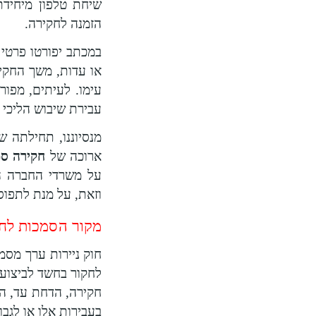
שיחת טלפון מיחידת
הזמנה לחקירה.
במכתב יפורטו פרטי 
או עדות, משך החקי
עימו. לעיתים, מפו
עבירת שיבוש הליכי 
מנסיוננו, תחילתה 
ארוכה של
חקירה סמ
על משרדי החברה ה
וזאת, על מנת לתפוס
מקור הסמכות לחק
חוק ניירות ערך מסמ
לחקור בחשד לביצוע ע
חקירה, הדחת עד, ה
בעבירות אלו או לגב