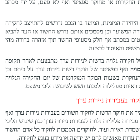
 החקירות או מחוקר ספציפי ואף לא פעם, על ידי מכתב
היחידה המזמנת, המועד בו הנכם נדרשים להתייצב לחקירה
רה המשוער וכן מסמכים אותם נדרש החשוד או העד להביא
רטים במכתב אף חלק מסעיפי החשד תוך אזהרה ברורה מהי
משפט והאיסור לבצעה.
של חקירה
גלויה
ברשות לניירות ערך מתבצעת לאחר תקופה
ויה
ואף בפשיטה של חוקרי רשות ניירות ערך על ביתם וכן
נחקרת בשעות הבוקר המוקדמות של יום החקירה הגלויה
 ראיות מפלילות ולמנוע חשש לשיבוש הליכי משפט.
ור בעבירות ניירות ערך
יך את חוקר הרשות לחקור חשודים בעבירות ניירות ערך ואף
בירות פליליות נלוות לעבירות ניירות ערך כגון שיבוש הליכי
שמדת ראיות ועוד. לחוקרים הסמכות לחקור כל אדם החשוד
ות עדות מאנשים להם יש ידיעה או מידע בנוגע לחקירה.