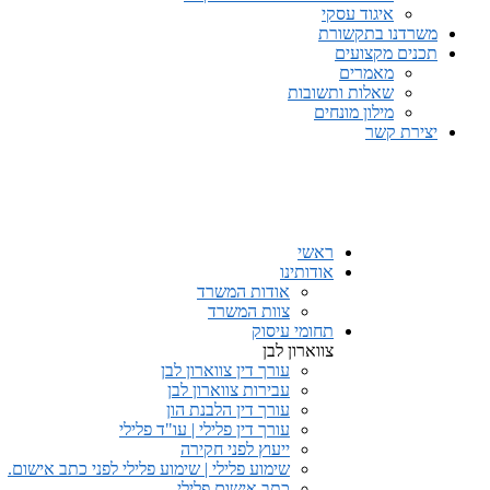
איגוד עסקי
משרדנו בתקשורת
תכנים מקצועים
מאמרים
שאלות ותשובות
מילון מונחים
יצירת קשר
ראשי
אודותינו
אודות המשרד
צוות המשרד
תחומי עיסוק
צווארון לבן
עורך דין צווארון לבן
עבירות צווארון לבן
עורך דין הלבנת הון
עורך דין פלילי | עו"ד פלילי
ייעוץ לפני חקירה
שימוע פלילי | שימוע פלילי לפני כתב אישום.
כתב אישום פלילי