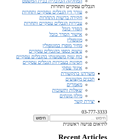
המחלקה הכלכלית בבית המשפט
הגבלים עסקיים ותחרות
עורך דין הגבלים עסקיים ותחרות
חקירה ברשות התחרות
עבירות הגבלים עסקיים ותחרות
הסדר כובל
אישור הסדר כובל
מונופולין
מחיר מופרז במונופולין
עיצום כספי בהגבלים עסקיים
כוח שוק משמעותי בהגבלים עסקיים
חסינות בעבירות הגבלים עסקיים
איגוד עסקי
משרדנו בתקשורת
תכנים מקצועים
מאמרים
שאלות ותשובות
מילון מונחים
יצירת קשר
03-777-3333
חיפוש:
לתיאום פגישה ראשונית
Recent Articles