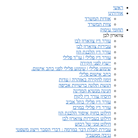
ראשי
אודותינו
אודות המשרד
צוות המשרד
תחומי עיסוק
צווארון לבן
עורך דין צווארון לבן
עבירות צווארון לבן
עורך דין הלבנת הון
עורך דין פלילי | עו"ד פלילי
ייעוץ לפני חקירה
שימוע פלילי | שימוע פלילי לפני כתב אישום.
כתב אישום פלילי
זימון לחקירה באזהרה | עדות
הגשת תלונה ברשויות אכיפה
חנינה מנשיא המדינה
חיסיון עורך דין לקוח
עורך דין פלילי בתל אביב
עורך דין פלילי במרכז
חילוט בחוק איסור הלבנת הון
חילוט בעבירות צווארון לבן
חילוט זמני של רכוש
עבירת קבלת דבר במרמה : דברי הסבר וייצוג משפטי
גניבה ממעביד