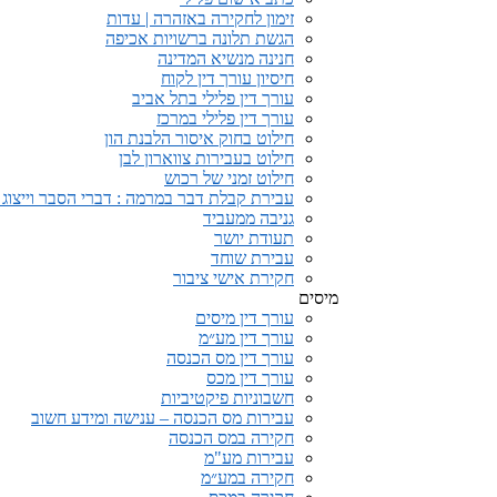
זימון לחקירה באזהרה | עדות
הגשת תלונה ברשויות אכיפה
חנינה מנשיא המדינה
חיסיון עורך דין לקוח
עורך דין פלילי בתל אביב
עורך דין פלילי במרכז
חילוט בחוק איסור הלבנת הון
חילוט בעבירות צווארון לבן
חילוט זמני של רכוש
עבירת קבלת דבר במרמה : דברי הסבר וייצוג
גניבה ממעביד
תעודת יושר
עבירת שוחד
חקירת אישי ציבור
מיסים
עורך דין מיסים
עורך דין מע״מ
עורך דין מס הכנסה
עורך דין מכס
חשבוניות פיקטיביות
עבירות מס הכנסה – ענישה ומידע חשוב
חקירה במס הכנסה
עבירות מע"מ
חקירה במע״מ